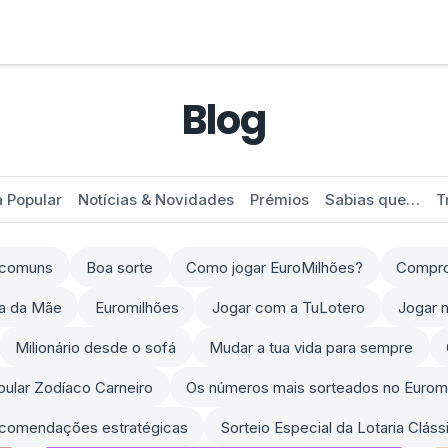
Blog
a Popular
Notícias & Novidades
Prémios
Sabias que…
T
s comuns
Boa sorte
Como jogar EuroMilhões?
Comprov
ia da Mãe
Euromilhões
Jogar com a TuLotero
Jogar n
Milionário desde o sofá
Mudar a tua vida para sempre
opular Zodíaco Carneiro
Os números mais sorteados no Eurom
comendações estratégicas
Sorteio Especial da Lotaria Clás