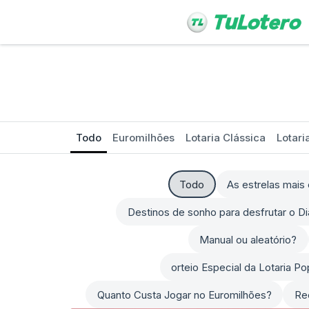
Todo
Euromilhões
Lotaria Clássica
Lotari
Todo
As estrelas mai
Destinos de sonho para desfrutar o D
Manual ou aleatório?
orteio Especial da Lotaria P
Quanto Custa Jogar no Euromilhões?
Re