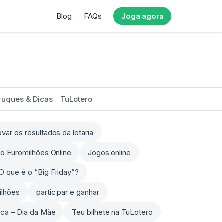
Blog
FAQs
Joga agora
ruques & Dicas
TuLotero
ar os resultados da lotaria
o Euromilhões Online
Jogos online
O que é o “Big Friday”?
ilhões
participar e ganhar
sica – Dia da Mãe
Teu bilhete na TuLotero