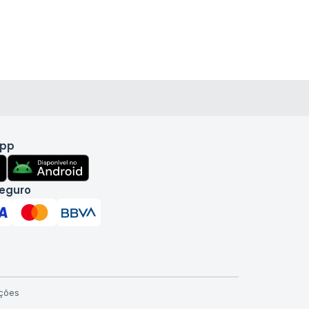
app
eguro
ções