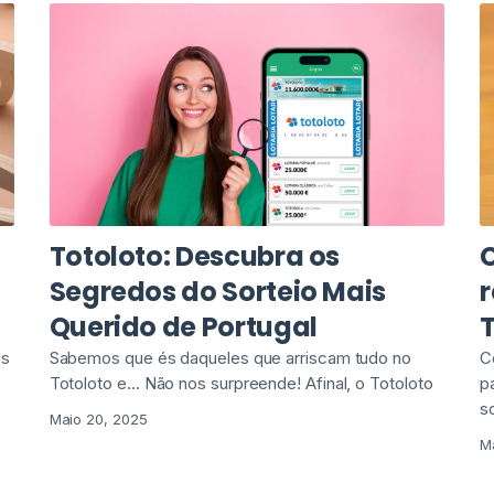
Totoloto: Descubra os
Segredos do Sorteio Mais
r
Querido de Portugal
os
Sabemos que és daqueles que arriscam tudo no
C
Totoloto e… Não nos surpreende! Afinal, o Totoloto
p
s
Maio 20, 2025
M