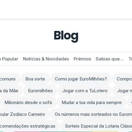
Blog
a Popular
Notícias & Novidades
Prémios
Sabias que…
T
s comuns
Boa sorte
Como jogar EuroMilhões?
Comprov
ia da Mãe
Euromilhões
Jogar com a TuLotero
Jogar n
Milionário desde o sofá
Mudar a tua vida para sempre
opular Zodíaco Carneiro
Os números mais sorteados no Eurom
comendações estratégicas
Sorteio Especial da Lotaria Clás