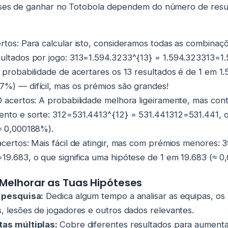
eses de ganhar no Totobola dependem do número de resu
rtos: Para calcular isto, consideramos todas as combinaçõ
ultados por jogo: 313=1.594.3233^{13} = 1.594.323313=1.
a probabilidade de acertares os 13 resultados é de 1 em 1.
%) — difícil, mas os prémios são grandes!
0 acertos: A probabilidade melhora ligeiramente, mas conti
nto e sorte: 312=531.4413^{12} = 531.441312=531.441, o
≈ 0,000188%).
acertos: Mais fácil de atingir, mas com prémios menores:
19.683, o que significa uma hipótese de 1 em 19.683 (≈ 
 Melhorar as Tuas Hipóteses
a pesquisa:
Dedica algum tempo a analisar as equipas, os 
s, lesões de jogadores e outros dados relevantes.
tas múltiplas:
Cobre diferentes resultados para aumenta