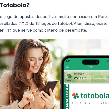
 Totobola?
m jogo de apostas desportivas muito conhecido em Portu
sultados (1X2) de 13 jogos de futebol. Além disso, existe 
r 14”, que serve como critério de desempate.