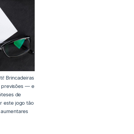
i! Brincadeiras
s previsões — e
óteses de
 este jogo tão
e aumentares