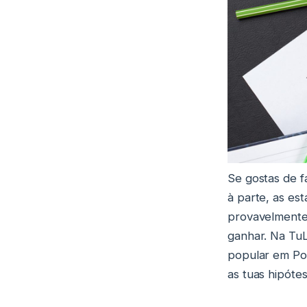
Se gostas de f
à parte, as es
provavelmente 
ganhar. Na TuL
popular em Por
as tuas hipóte