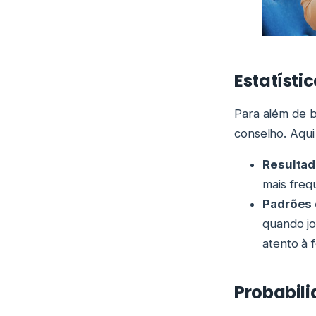
Estatísti
Para além de b
conselho. Aqui
Resultad
mais freq
Padrões d
quando jo
atento à 
Probabil