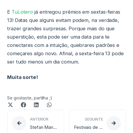
E
TuLotero
já entregou prémios em sextas-feiras
13! Datas que alguns evitam podem, na verdade,
trazer grandes surpresas. Porque mais do que
superstição, esta pode ser uma data para te
conectares com a intuição, quebrares padrões e
começares algo novo. Afinal, a sexta-feira 13 pode
ser tudo menos um dia comum.
Muita sorte!
Se gostaste, partilha ;)
ANTERIOR
SEGUINTE
Stefan Mandel: O homem que lhe pôs lógica à sorte
Festivais de música de luxo que podes viver com a ajuda do Euromilhões