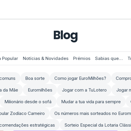
Blog
a Popular
Notícias & Novidades
Prémios
Sabias que…
T
s comuns
Boa sorte
Como jogar EuroMilhões?
Comprov
ia da Mãe
Euromilhões
Jogar com a TuLotero
Jogar n
Milionário desde o sofá
Mudar a tua vida para sempre
opular Zodíaco Carneiro
Os números mais sorteados no Eurom
comendações estratégicas
Sorteio Especial da Lotaria Clás