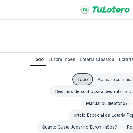
Todo
Euromilhões
Lotaria Clássica
Lotari
Todo
As estrelas mai
Destinos de sonho para desfrutar o D
Manual ou aleatório?
orteio Especial da Lotaria P
Quanto Custa Jogar no Euromilhões?
Re