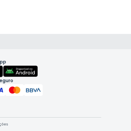
app
eguro
ções