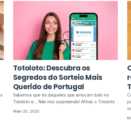
Totoloto: Descubra os
Segredos do Sorteio Mais
r
Querido de Portugal
os
Sabemos que és daqueles que arriscam tudo no
C
Totoloto e… Não nos surpreende! Afinal, o Totoloto
p
s
Maio 20, 2025
M