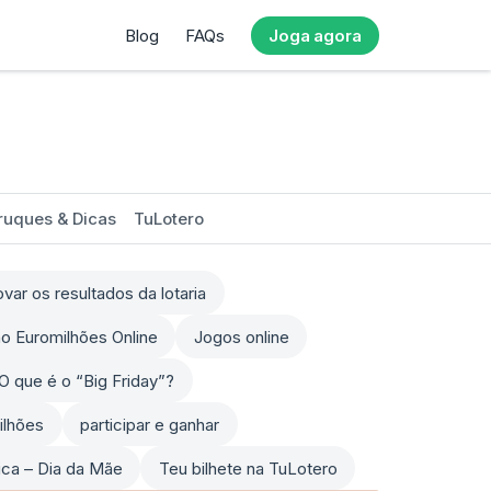
Blog
FAQs
Joga agora
ruques & Dicas
TuLotero
ar os resultados da lotaria
o Euromilhões Online
Jogos online
O que é o “Big Friday”?
ilhões
participar e ganhar
sica – Dia da Mãe
Teu bilhete na TuLotero