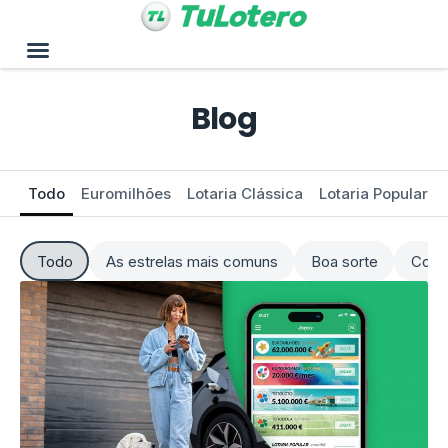
Blog
Todo
Euromilhões
Lotaria Clássica
Lotaria Popular
Todo
As estrelas mais comuns
Boa sorte
Como