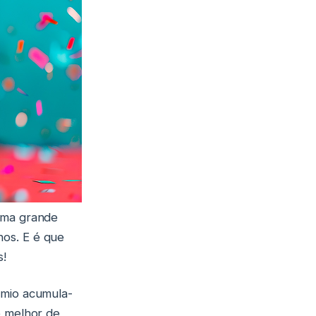
 uma grande
hos. E é que
s!
émio acumula-
o melhor de