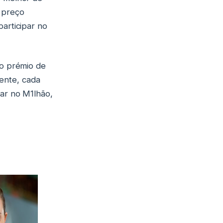
 preço
participar no
lo prémio de
ente, cada
par no M1lhão,