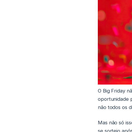
O Big Friday n
oportunidade p
não todos os d
Mas não só iss
se sorteio apó