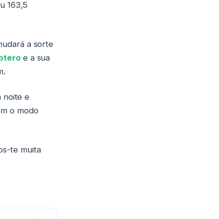
u 163,5
mudará a sorte
otero
e a sua
m.
 noite e
com o modo
s-te muita