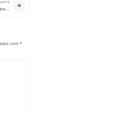
GUINTE
Tudo o que Precisa Saber Sobre os Prémios da Lotaria Clássica
cados com
*