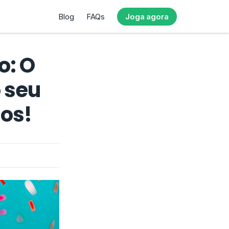
Blog
FAQs
Joga agora
o: O
o seu
ros!