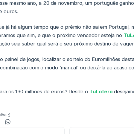
esse mesmo ano, a 20 de novembro, um português ganho
e euros.
e já há algum tempo que o prémio não sai em Portugal, 
eramos que sim, e que o próximo vencedor esteja no
TuL
ção seja saber qual será o seu próximo destino de viage
 painel de jogos, localizar o sorteio do Euromilhões desta
a combinação com o modo ‘manual’ ou deixá-la ao acaso 
para os 130 milhões de euros? Desde o
TuLotero
desejamo
lha ;)