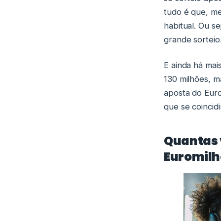
tudo é que, m
habitual. Ou s
grande sorteio
E ainda há mai
130 milhões, 
aposta do Euro
que se coincid
Quantas v
Euromilh