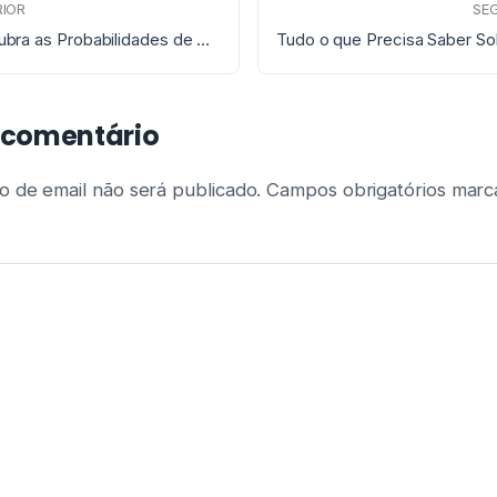
IOR
SE
Descubra as Probabilidades de Ganhar no Euromilhões e Como Melhorá-las
 comentário
 de email não será publicado.
Campos obrigatórios mar