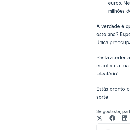
euros. N
milhões d
A verdade é qu
este ano? Esp
única preocupa
Basta aceder ao
escolher a tu
‘aleatório’.
Estás pronto 
sorte!
Se gostaste, parti