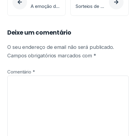
A emoção do Big Friday: Quantos saíram em Portugal?
Sorteios de Lotaria: Quais Podes Jogar no TuLotero?
Deixe um comentário
O seu endereço de email não será publicado.
Campos obrigatórios marcados com
*
Comentário
*