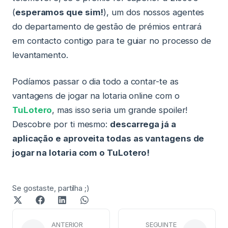
(
esperamos que sim!
), um dos nossos agentes
do departamento de gestão de prémios entrará
em contacto contigo para te guiar no processo de
levantamento.
Podíamos passar o dia todo a contar-te as
vantagens de jogar na lotaria online com o
TuLo
t
ero
, mas isso seria um grande spoiler!
Descobre por ti mesmo:
descarrega já a
aplicação e aproveita todas as vantagens de
jogar na lotaria com o TuLotero!
Se gostaste, partilha ;)
ANTERIOR
SEGUINTE