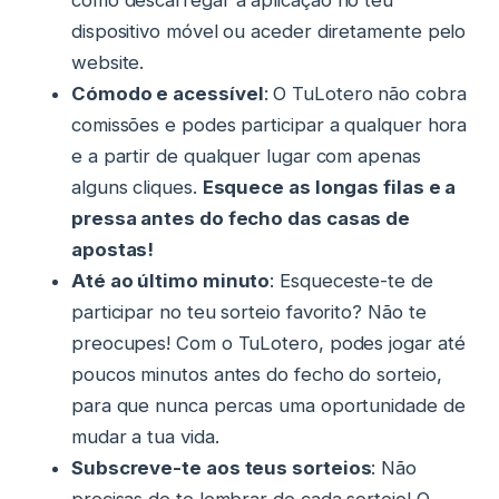
como descarregar a aplicação no teu
dispositivo móvel ou aceder diretamente pelo
website.
Cómodo e acessível
: O TuLotero não cobra
comissões e podes participar a qualquer hora
e a partir de qualquer lugar com apenas
alguns cliques.
Esquece as longas filas e a
pressa antes do fecho das casas de
apostas!
Até ao último minuto
: Esqueceste-te de
participar no teu sorteio favorito? Não te
preocupes! Com o TuLotero, podes jogar até
poucos minutos antes do fecho do sorteio,
para que nunca percas uma oportunidade de
mudar a tua vida.
Subscreve-te aos teus sorteios
: Não