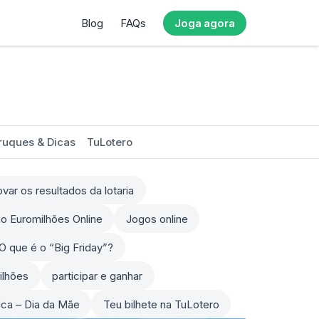
Blog
FAQs
Joga agora
ruques & Dicas
TuLotero
ar os resultados da lotaria
o Euromilhões Online
Jogos online
O que é o “Big Friday”?
ilhões
participar e ganhar
sica – Dia da Mãe
Teu bilhete na TuLotero