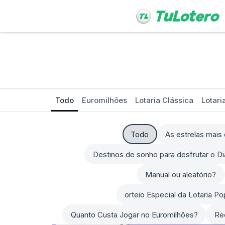
Todo
Euromilhões
Lotaria Clássica
Lotari
Todo
As estrelas mai
Destinos de sonho para desfrutar o D
Manual ou aleatório?
orteio Especial da Lotaria P
Quanto Custa Jogar no Euromilhões?
Re