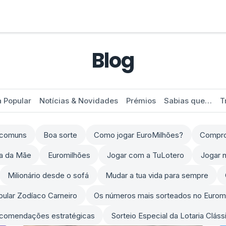
Blog
a Popular
Notícias & Novidades
Prémios
Sabias que…
T
s comuns
Boa sorte
Como jogar EuroMilhões?
Comprov
ia da Mãe
Euromilhões
Jogar com a TuLotero
Jogar n
Milionário desde o sofá
Mudar a tua vida para sempre
opular Zodíaco Carneiro
Os números mais sorteados no Eurom
comendações estratégicas
Sorteio Especial da Lotaria Clás