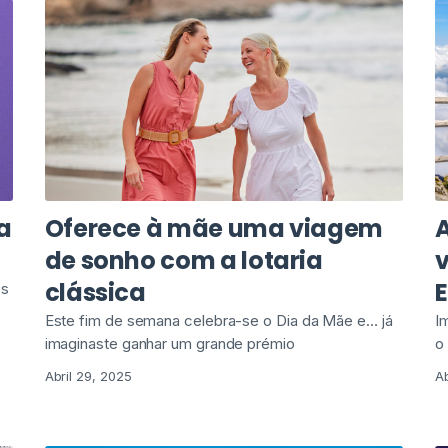
a
Oferece à mãe uma viagem
A
de sonho com a lotaria
clássica
os
Este fim de semana celebra-se o Dia da Mãe e… já
I
imaginaste ganhar um grande prémio
o
Abril 29, 2025
Ab