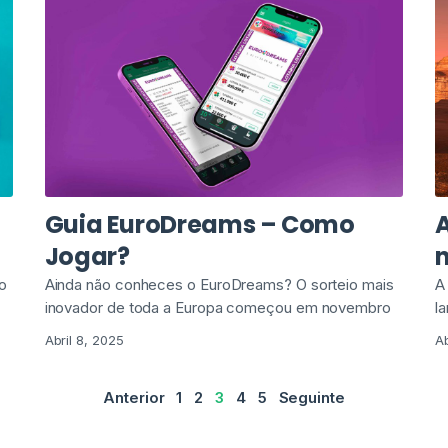
Guia EuroDreams – Como
A
Jogar?
n
o
Ainda não conheces o EuroDreams? O sorteio mais
A
inovador de toda a Europa começou em novembro
l
Abril 8, 2025
Ab
Anterior
1
2
3
4
5
Seguinte