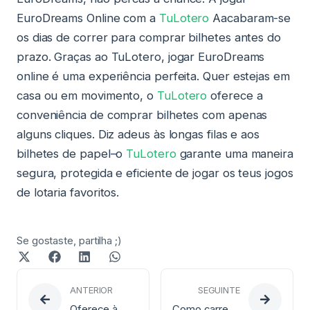
EuroDreams Online com a
TuLotero
Aacabaram-se
os dias de correr para comprar bilhetes antes do
prazo. Graças ao TuLotero, jogar EuroDreams
online é uma experiência perfeita. Quer estejas em
casa ou em movimento, o
TuLotero
oferece a
conveniência de comprar bilhetes com apenas
alguns cliques. Diz adeus às longas filas e aos
bilhetes de papel–o
TuLotero
garante uma maneira
segura, protegida e eficiente de jogar os teus jogos
de lotaria favoritos.
Se gostaste, partilha ;)
ANTERIOR
SEGUINTE
Oferece à mãe uma viagem de sonho com a lotaria clássica
Como carregar saldo na TuLotero?