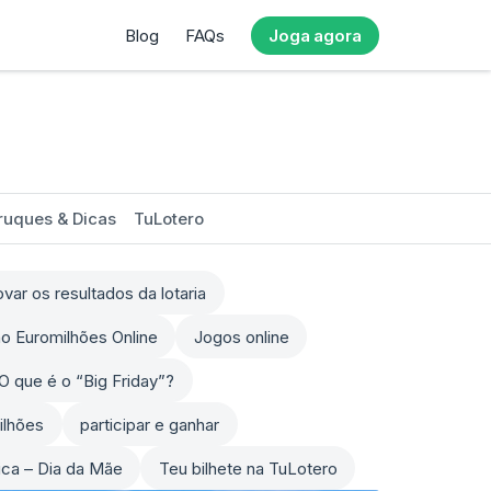
Blog
FAQs
Joga agora
ruques & Dicas
TuLotero
ar os resultados da lotaria
o Euromilhões Online
Jogos online
O que é o “Big Friday”?
ilhões
participar e ganhar
sica – Dia da Mãe
Teu bilhete na TuLotero