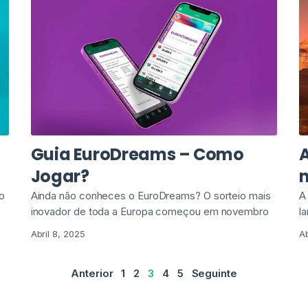
Guia EuroDreams – Como
A
Jogar?
n
o
Ainda não conheces o EuroDreams? O sorteio mais
A
inovador de toda a Europa começou em novembro
l
Abril 8, 2025
Ab
Anterior
1
2
3
4
5
Seguinte