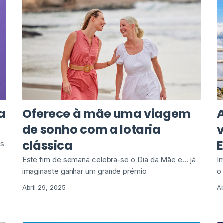
a
Oferece à mãe uma viagem
A
de sonho com a lotaria
clássica
os
Este fim de semana celebra-se o Dia da Mãe e… já
I
imaginaste ganhar um grande prémio
o
Abril 29, 2025
Ab