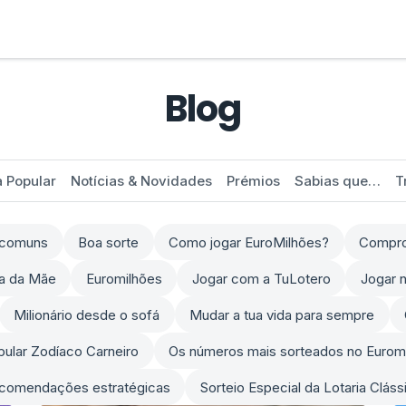
Blog
a Popular
Notícias & Novidades
Prémios
Sabias que…
T
s comuns
Boa sorte
Como jogar EuroMilhões?
Comprov
ia da Mãe
Euromilhões
Jogar com a TuLotero
Jogar n
Milionário desde o sofá
Mudar a tua vida para sempre
opular Zodíaco Carneiro
Os números mais sorteados no Eurom
comendações estratégicas
Sorteio Especial da Lotaria Clás