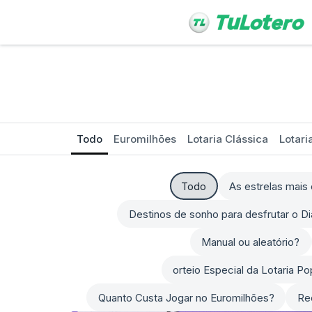
Todo
Euromilhões
Lotaria Clássica
Lotari
Todo
As estrelas mai
Destinos de sonho para desfrutar o D
Manual ou aleatório?
orteio Especial da Lotaria P
Quanto Custa Jogar no Euromilhões?
Re