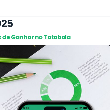
025
es de Ganhar no Totobola