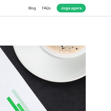
Blog
FAQs
Joga agora