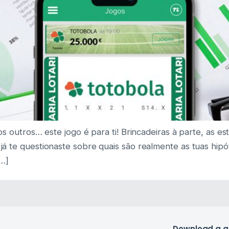
s outros… este jogo é para ti! Brincadeiras à parte, as es
á te questionaste sobre quais são realmente as tuas hip
[…]
Download a 