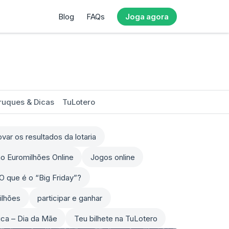
Blog
FAQs
Joga agora
ruques & Dicas
TuLotero
ar os resultados da lotaria
o Euromilhões Online
Jogos online
O que é o “Big Friday”?
ilhões
participar e ganhar
sica – Dia da Mãe
Teu bilhete na TuLotero