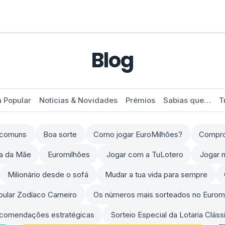
Blog
a Popular
Notícias & Novidades
Prémios
Sabias que…
T
s comuns
Boa sorte
Como jogar EuroMilhões?
Comprov
ia da Mãe
Euromilhões
Jogar com a TuLotero
Jogar n
Milionário desde o sofá
Mudar a tua vida para sempre
opular Zodíaco Carneiro
Os números mais sorteados no Eurom
comendações estratégicas
Sorteio Especial da Lotaria Clás