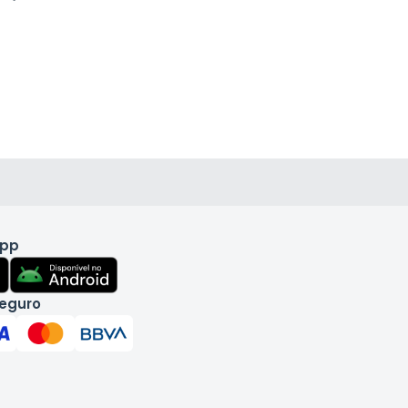
app
eguro