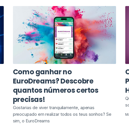
Como ganhar no
EuroDreams? Descobre
quantos números certos
H
precisas!
Q
s
Gostarias de viver tranquilamente, apenas
preocupado em realizar todos os teus sonhos? Se
M
sim, o EuroDreams