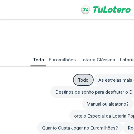
Todo
Euromilhões
Lotaria Clássica
Lotari
Todo
As estrelas mai
Destinos de sonho para desfrutar o D
Manual ou aleatório?
orteio Especial da Lotaria P
Quanto Custa Jogar no Euromilhões?
Re