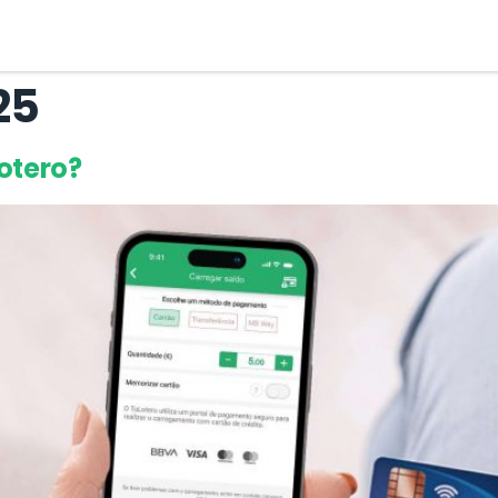
25
otero?