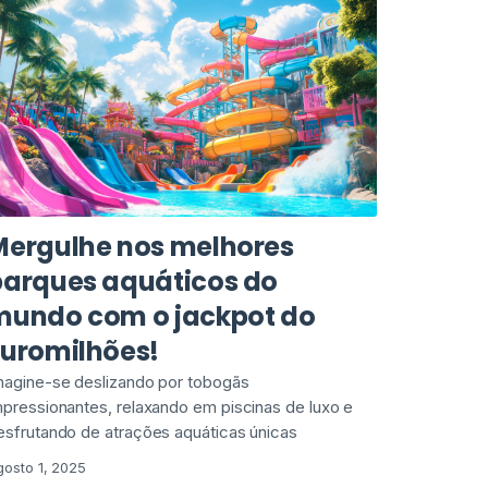
Mergulhe nos melhores
parques aquáticos do
mundo com o jackpot do
Euromilhões!
magine-se deslizando por tobogãs
mpressionantes, relaxando em piscinas de luxo e
esfrutando de atrações aquáticas únicas
gosto 1, 2025