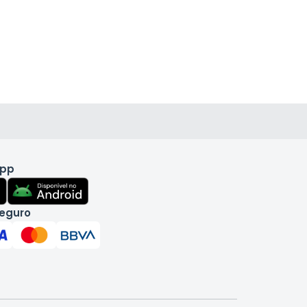
app
eguro