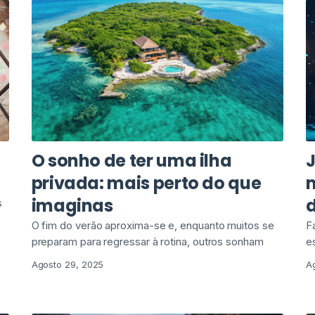
O sonho de ter uma ilha
J
privada: mais perto do que
m
imaginas
s
O fim do verão aproxima-se e, enquanto muitos se
F
preparam para regressar à rotina, outros sonham
e
Agosto 29, 2025
A