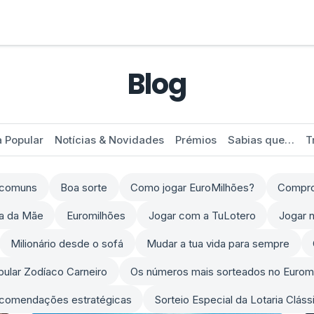
Blog
a Popular
Notícias & Novidades
Prémios
Sabias que…
T
s comuns
Boa sorte
Como jogar EuroMilhões?
Comprov
ia da Mãe
Euromilhões
Jogar com a TuLotero
Jogar n
Milionário desde o sofá
Mudar a tua vida para sempre
opular Zodíaco Carneiro
Os números mais sorteados no Eurom
comendações estratégicas
Sorteio Especial da Lotaria Clás