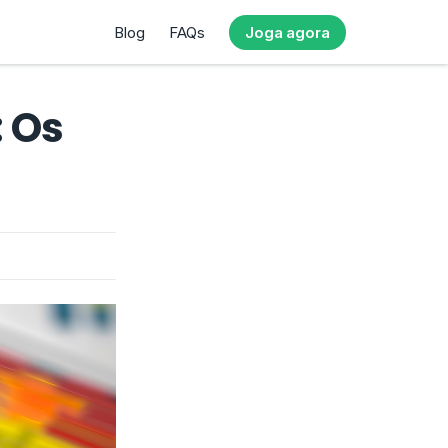
Blog
FAQs
Joga agora
: Os