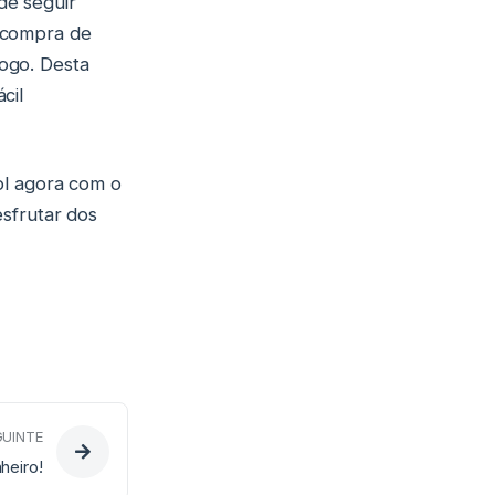
de seguir
a compra de
ogo. Desta
cil
ol agora com o
esfrutar dos
GUINTE
nheiro!