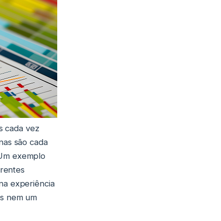
s cada vez
anas são cada
. Um exemplo
erentes
 na experiência
cas nem um