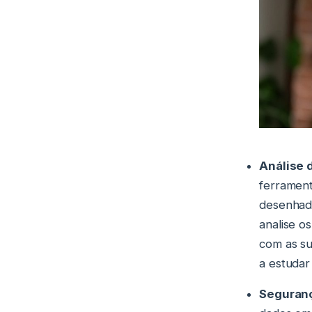
Análise 
ferrament
desenhada
analise o
com as su
a estudar 
Seguran