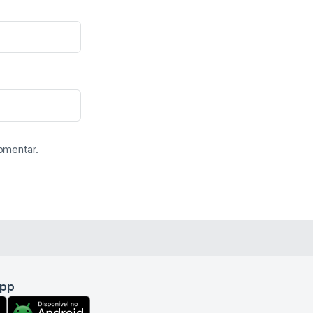
omentar.
app