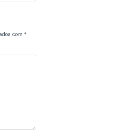
cados com
*