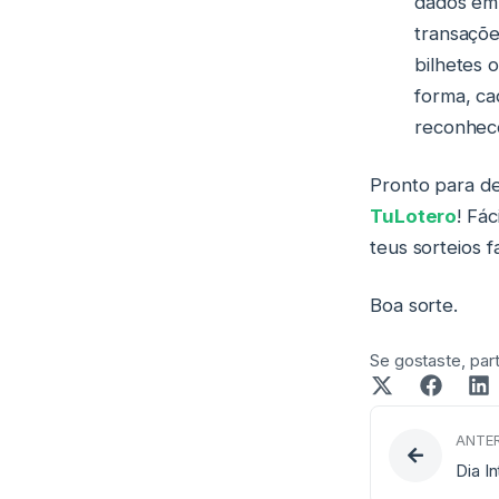
dados em 
transaçõe
bilhetes 
forma, ca
reconhece
Pronto para de
TuLotero
! Fá
teus sorteios f
Boa sorte.
Se gostaste, parti
ANTER