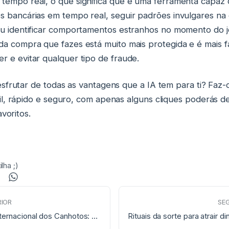
tempo real, o que significa que é uma ferramenta capaz 
s bancárias em tempo real, seguir padrões invulgares n
ou identificar comportamentos estranhos no momento do j
da compra que fazes está muito mais protegida e é mais fá
r e evitar qualquer tipo de fraude.
sfrutar de todas as vantagens que a IA tem para ti? Faz-
cil, rápido e seguro, com apenas alguns cliques poderás d
avoritos.
lha ;)
IOR
SE
Dia Internacional dos Canhotos: A Sorte da Mão Esquerda
Rituais da sorte para atrair di