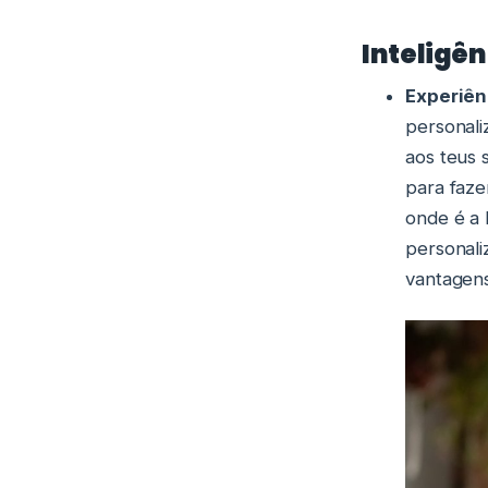
Inteligên
Experiênc
personali
aos teus 
para faze
onde é a 
personali
vantagens