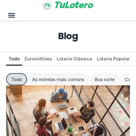
Blog
Todo
Euromilhões
Lotaria Clássica
Lotaria Popular
Todo
As estrelas mais comuns
Boa sorte
Como