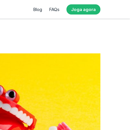
Blog
FAQs
Joga agora
!